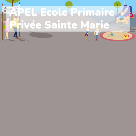
APEL Ecole Primaire
Privée Sainte Marie